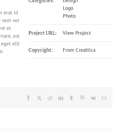
Categories:
Design
Logo
m erat id
Photo
e sem vel
ent et
Project URL:
View Project
rnare, est
 eget elit
Copyright:
From Creattica
im
Facebook
X
Reddit
LinkedIn
Tumblr
Pinterest
Vk
E-
Mail