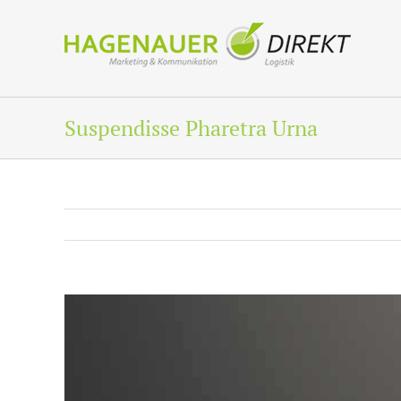
Zum
Inhalt
springen
Suspendisse Pharetra Urna
View
Larger
Image