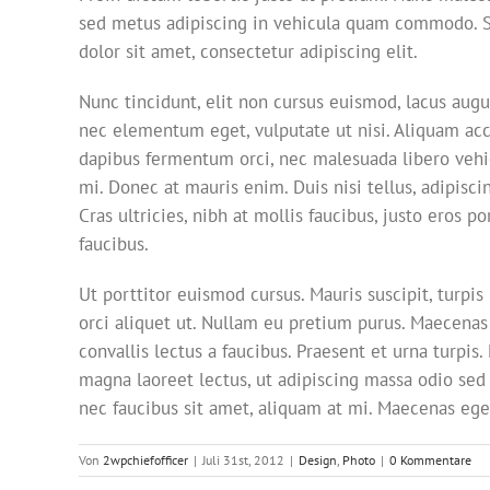
sed metus adipiscing in vehicula quam commodo. S
dolor sit amet, consectetur adipiscing elit.
Nunc tincidunt, elit non cursus euismod, lacus augu
nec elementum eget, vulputate ut nisi. Aliquam accum
dapibus fermentum orci, nec malesuada libero vehicu
mi. Donec at mauris enim. Duis nisi tellus, adipiscin
Cras ultricies, nibh at mollis faucibus, justo eros p
faucibus.
Ut porttitor euismod cursus. Mauris suscipit, turpis 
orci aliquet ut. Nullam eu pretium purus. Maecenas
convallis lectus a faucibus. Praesent et urna turpis
magna laoreet lectus, ut adipiscing massa odio sed 
nec faucibus sit amet, aliquam at mi. Maecenas ege
Von
2wpchiefofficer
|
Juli 31st, 2012
|
Design
,
Photo
|
0 Kommentare