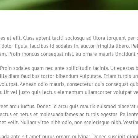
es et elit. Class aptent taciti sociosqu ad litora torquent pe
 dolor ligula, faucibus id sodales in, auctor fringilla libero.
sem. Proin rhoncus consequat nisl, eu ornare mauris tincidunt 
Proin sodales quam nec ante sollicitudin lacinia. Ut egestas
gilla diam faucibus tortor bibendum vulputate. Etiam turpis u
volutpat. Aenean odio mauris, consectetur quis consequat quis,
r. Ut vel justo quis lectus elementum ullamcorper volutpat ve
reet arcu luctus. Donec id arcu quis mauris euismod placerat 
ctus et netus et malesuada fames ac turpis egestas. Pellentes
et velit. Nullam vitae nibh odio, non scelerisque nibh. Vestib
uada ante sit amet purus ornare pulvinar. Donec suscipit di