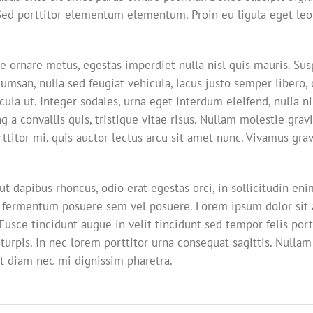
ed porttitor elementum elementum. Proin eu ligula eget leo
e ornare metus, egestas imperdiet nulla nisl quis mauris. Sus
san, nulla sed feugiat vehicula, lacus justo semper libero, qu
la ut. Integer sodales, urna eget interdum eleifend, nulla ni
g a convallis quis, tristique vitae risus. Nullam molestie gravi
orttitor mi, quis auctor lectus arcu sit amet nunc. Vivamus gra
ut dapibus rhoncus, odio erat egestas orci, in sollicitudin enim
 fermentum posuere sem vel posuere. Lorem ipsum dolor sit a
. Fusce tincidunt augue in velit tincidunt sed tempor felis po
turpis. In nec lorem porttitor urna consequat sagittis. Nullam
t diam nec mi dignissim pharetra.